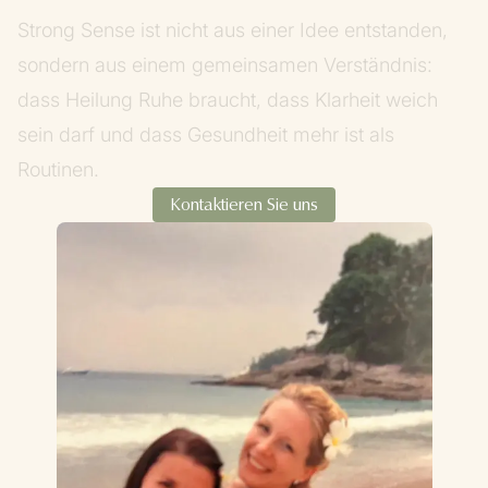
Strong
Sense
ist
nicht
aus
einer
Idee
entstanden,
sondern
aus
einem
gemeinsamen
Verständnis:
dass
Heilung
Ruhe
braucht,
dass
Klarheit
weich
sein
darf
und
dass
Gesundheit
mehr
ist
als
Routinen.
Kontaktieren Sie uns