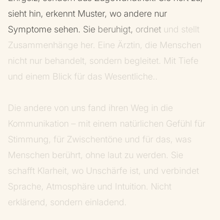
sieht
hin,
erkennt
Muster,
wo
andere
nur
Symptome
sehen.
Sie
beruhigt,
ordnet
und
stellt
Zusammenhänge
her.
Eine
Ärztin,
die
Menschen
nicht
nur
behandelt,
sondern
begleitet.
Mit
Tiefe
und
einem
Blick
für
das
Wesentliche..
Die
andere
von
uns
fand
ihren
Weg
in
die
Kommunikation
–
mit
einem
natürlichen
Gefühl
für
Stimmung,
für
Zwischentöne
und
für
das,
was
Menschen
berührt,
ohne
laut
zu
werden.
Sie
schafft
Klarheit,
wo
Unschärfe
ist,
und
verbindet
Sprache,
Atmosphäre
und
Intuition.
Nicht
erklärend,
sondern
einladend.