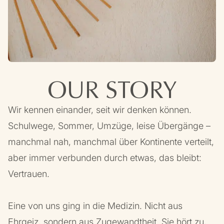
OUR STORY
Wir
kennen
einander,
seit
wir
denken
können.
Schulwege,
Sommer,
Umzüge,
leise
Übergänge
–
manchmal
nah,
manchmal
über
Kontinente
verteilt,
aber
immer
verbunden
durch
etwas,
das
bleibt:
Vertrauen.
Eine
von
uns
ging
in
die
Medizin.
Nicht
aus
Ehrgeiz,
sondern
aus
Zugewandtheit.
Sie
hört
zu,