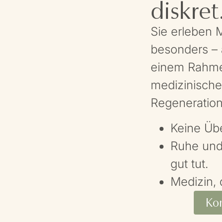
diskret
Sie erleben 
besonders – a
einem Rahme
medizinische 
Regeneration
Keine Üb
Ruhe und 
gut tut.
Medizin, 
Kon