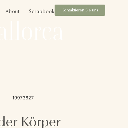
Kontaktieren Sie uns
About
Scrapbook
allorca
er Körper