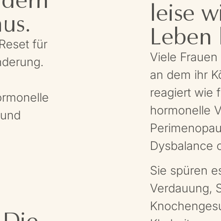
leise w
us.
Leben l
Reset für
Viele Frauen
nderung.
an dem ihr K
reagiert wie 
ormonelle
hormonelle 
 und
Perimenopau
Dysbalance 
Sie spüren es
Verdauung, S
Knochengesu
 Die