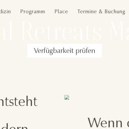
izin
Programm
Place
Termine & Buchung
l Retreats M
Verfügbarkeit prüfen
tsteht
Wenn d
ndern