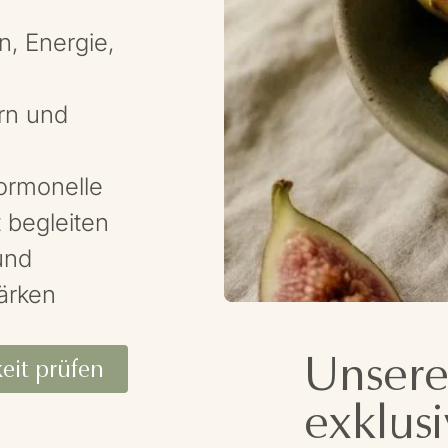
n, Energie,
rn und
ormonelle
 begleiten
und
tärken
Unsere
keit prüfen
exklusi