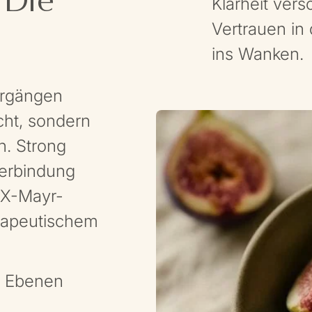
Klarheit vers
Vertrauen in
ins Wanken.
ergängen
cht, sondern
n. Strong
Verbindung
 FX-Mayr-
rapeutischem
n Ebenen